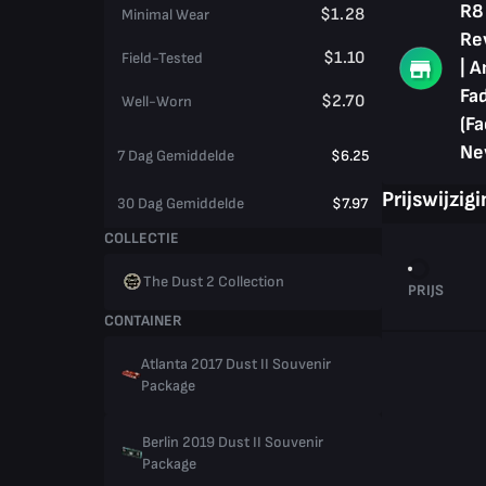
R8
$1.28
Minimal Wear
Re
$1.10
Field-Tested
| 
Fa
$2.70
Well-Worn
(Fa
Ne
7 Dag Gemiddelde
$6.25
Prijswijzig
30 Dag Gemiddelde
$7.97
COLLECTIE
The Dust 2 Collection
PRIJS
CONTAINER
Atlanta 2017 Dust II Souvenir
Package
Berlin 2019 Dust II Souvenir
Package