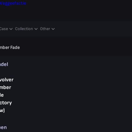
Weggeefactie
Case
Collection
Other
Amber Fade
ndel
volver
Amber
de
ctory
w)
pen