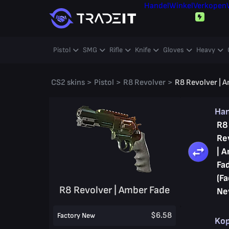
Handel
Winkel
Verkopen
Pistol
SMG
Rifle
Knife
Gloves
Heavy
CS2 skins
>
Pistol
>
R8 Revolver
>
R8 Revolver | 
Ha
R8
Re
| 
Fa
(Fa
R8 Revolver | Amber Fade
Ne
$6.58
Factory New
Ko