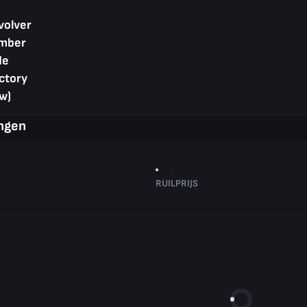
volver
Amber
de
ctory
w)
ingen
RUILPRIJS