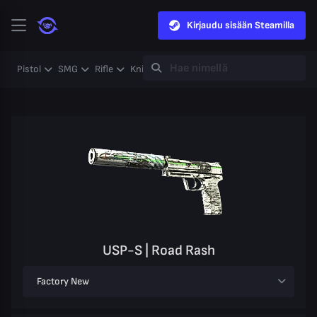
Kirjaudu sisään Steamilla
Pistol
SMG
Rifle
Knife
Gloves
Heavy
Case
Coll
USP-S | Road Rash
Factory New