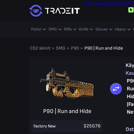
Käy Kauppaa
Kauppa
My
Pistol
SMG
Rifle
Knife
Gloves
Heavy
CS2 skinit
>
SMG
>
P90
>
P90 | Run and Hide
Kä
Ka
P9
Ru
Hi
(Fa
P90 | Run and Hide
Ne
$250.76
Factory New
Os