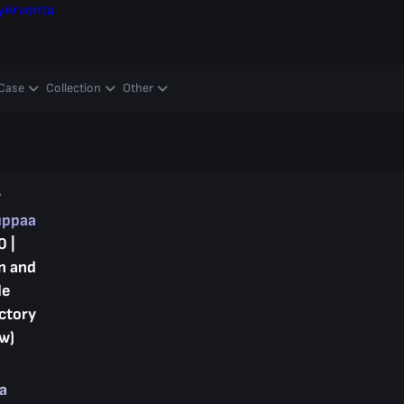
y
Arvonta
Case
Collection
Other
y
uppaa
0 |
n and
de
ctory
w)
ta