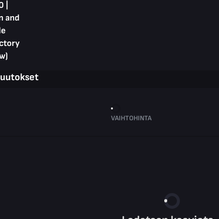
0 |
n and
de
ctory
w)
muutokset
VAIHTOHINTA