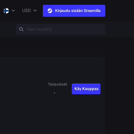
USD
Kirjaudu sisään Steamilla
Tarjoukset
Käy Kauppaa