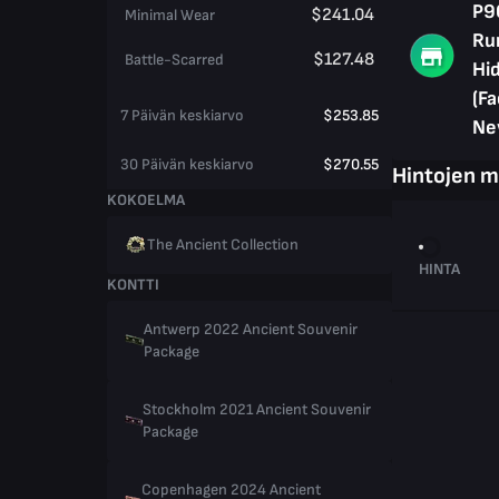
P9
$241.04
Minimal Wear
Ru
$127.48
Battle-Scarred
Hi
(Fa
7 Päivän keskiarvo
$253.85
Ne
30 Päivän keskiarvo
$270.55
Hintojen 
KOKOELMA
The Ancient Collection
HINTA
KONTTI
Antwerp 2022 Ancient Souvenir
Package
Stockholm 2021 Ancient Souvenir
Package
Copenhagen 2024 Ancient