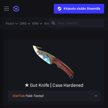
Kirjaudu sisään Steamilla
Pistol
SMG
Rifle
Knife
Gloves
Heavy
Case
Coll
★ Gut Knife | Case Hardened
StatTrak
Field-Tested