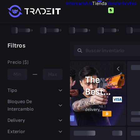
Intercambio
Tienda
Vender
Sorteo
Filtros
Precio ($)
The
Best
Tipo
Prices
Bloqueo De
Instant
Intercambio
delivery,
On CS2
secure
Delivery
trades,
Skins
trusted
Exterior
by