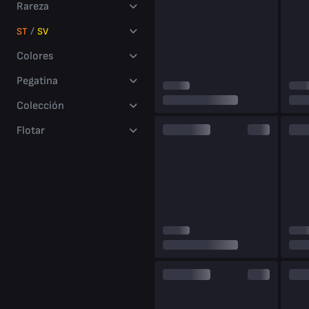
millions
Rareza
of players
/
ST
SV
Colores
Pegatina
Colección
Flotar